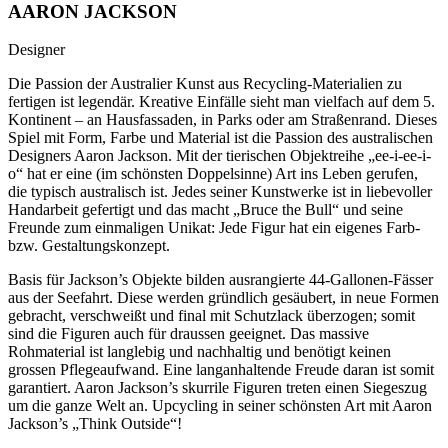
AARON JACKSON
Designer
Die Passion der Australier Kunst aus Recycling-Materialien zu
fertigen ist legendär. Kreative Einfälle sieht man vielfach auf dem 5.
Kontinent – an Hausfassaden, in Parks oder am Straßenrand. Dieses
Spiel mit Form, Farbe und Material ist die Passion des australischen
Designers Aaron Jackson. Mit der tierischen Objektreihe „ee-i-ee-i-
o“ hat er eine (im schönsten Doppelsinne) Art ins Leben gerufen,
die typisch australisch ist. Jedes seiner Kunstwerke ist in liebevoller
Handarbeit gefertigt und das macht „Bruce the Bull“ und seine
Freunde zum einmaligen Unikat: Jede Figur hat ein eigenes Farb-
bzw. Gestaltungskonzept.
Basis für Jackson’s Objekte bilden ausrangierte 44-Gallonen-Fässer
aus der Seefahrt. Diese werden gründlich gesäubert, in neue Formen
gebracht, verschweißt und final mit Schutzlack überzogen; somit
sind die Figuren auch für draussen geeignet. Das massive
Rohmaterial ist langlebig und nachhaltig und benötigt keinen
grossen Pflegeaufwand. Eine langanhaltende Freude daran ist somit
garantiert. Aaron Jackson’s skurrile Figuren treten einen Siegeszug
um die ganze Welt an. Upcycling in seiner schönsten Art mit Aaron
Jackson’s „Think Outside“!